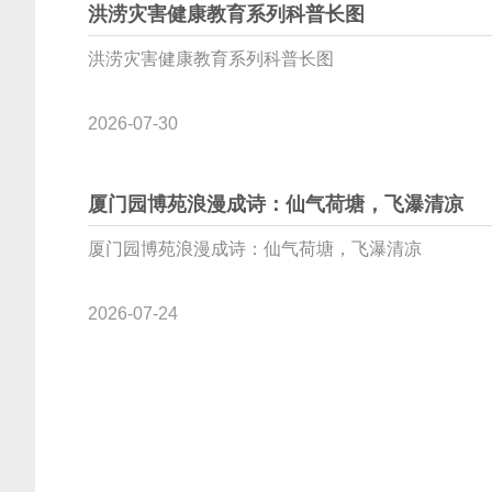
洪涝灾害健康教育系列科普长图
洪涝灾害健康教育系列科普长图
2026-07-30
厦门园博苑浪漫成诗：仙气荷塘，飞瀑清凉
厦门园博苑浪漫成诗：仙气荷塘，飞瀑清凉
2026-07-24