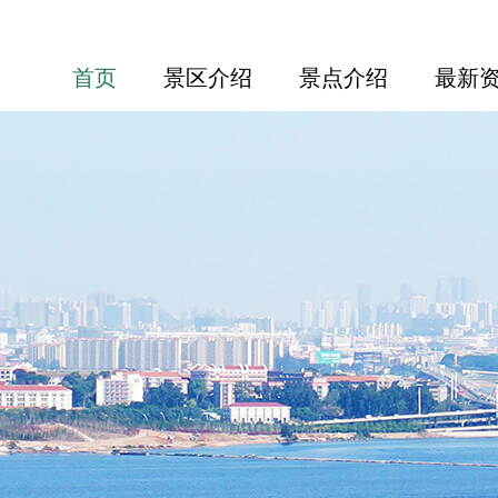
首页
景区介绍
景点介绍
最新