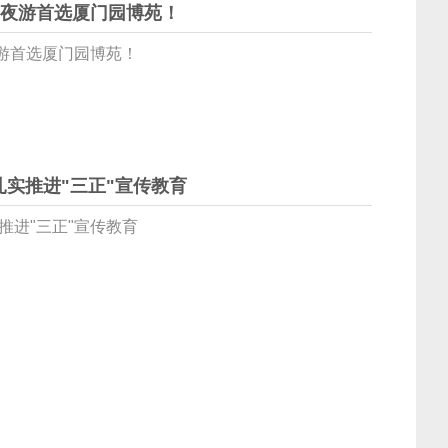
夜游首选厦门园博苑！
游首选厦门园博苑！
 扎实推进"三正"宣传教育
实推进"三正"宣传教育