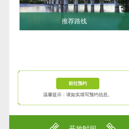
推荐路线
前往预约
温馨提示：请如实填写预约信息。
开放时间